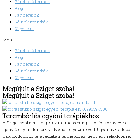
Bérelhető termek
Blog
Partnereink
Rólunk mondták
Kapcsolat
Menü
Bérelhető termek
Blog
Partnereink
Rólunk mondták
Kapcsolat
Megújult a Sziget szoba!
Megújult a Sziget szoba!
Terembérlés egyéni terápiákhoz
A Sziget szoba mindig is az intimebb hangulatot és környezetet
igénylő egyéni terápik kedvenc helyszíne volt. Ugyanakkor több
nálunk dolgozó terapeutában felmerült az igény egy relaxfotelre,