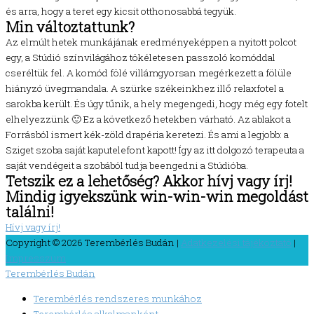
és arra, hogy a teret egy kicsit otthonosabbá tegyük.
Min változtattunk?
Az elmúlt hetek munkájának eredményeképpen a nyitott polcot
egy, a Stúdió színvilágához tökéletesen passzoló komóddal
cseréltük fel. A komód fölé villámgyorsan megérkezett a fölüle
hiányzó üvegmandala. A szürke székeinkhez illő relaxfotel a
sarokba került. És úgy tűnik, a hely megengedi, hogy még egy fotelt
elhelyezzünk 🙂 Ez a következő hetekben várható. Az ablakot a
Forrásból ismert kék-zöld drapéria keretezi. És ami a legjobb: a
Sziget szoba saját kaputelefont kapott! Így az itt dolgozó terapeuta a
saját vendégeit a szobából tudja beengedni a Stúdióba.
Tetszik ez a lehetőség? Akkor hívj vagy írj!
Mindig igyekszünk win-win-win megoldást
találni!
Hívj vagy írj!
Copyright © 2026
Terembérlés Budán
|
Adatkezelési tájékoztató
|
Impresszum
Terembérlés Budán
Terembérlés rendszeres munkához
Terembérlés alkalmanként